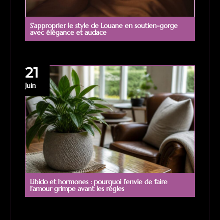
S’approprier le style de Louane en soutien-gorge
avec élégance et audace
21
Juin
Libido et hormones : pourquoi l’envie de faire
l’amour grimpe avant les règles