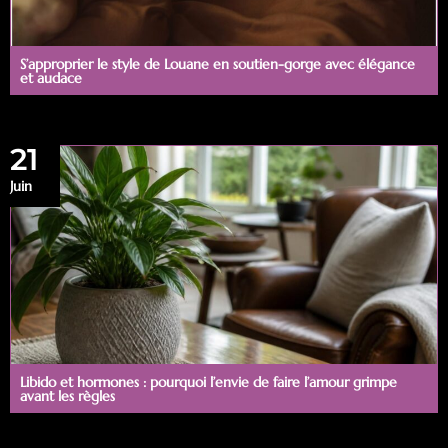
S’approprier le style de Louane en soutien-gorge avec élégance
et audace
21
Juin
Libido et hormones : pourquoi l’envie de faire l’amour grimpe
avant les règles