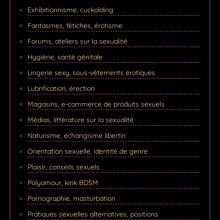
Exhibitionnisme, cuckolding
Fantasmes, fétiches, érotisme
Forums, ateliers sur la sexualité
Hygiène, santé génitale
Lingerie sexy, sous-vêtements érotiques
Lubrification, érection
Magasins, e-commerce de produits sexuels
Médias, littérature sur la sexualité
Naturisme, échangisme libertin
Orientation sexuelle, identité de genre
Plaisir, conseils sexuels
Polyamour, kink BDSM
Pornographie, masturbation
Pratiques sexuelles alternatives, positions