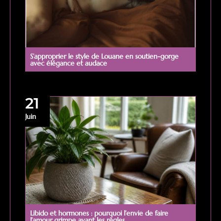
S’approprier le style de Louane en soutien-gorge
avec élégance et audace
21
Juin
Libido et hormones : pourquoi l’envie de faire
l’amour grimpe avant les règles