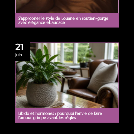
S’approprier le style de Louane en soutien-gorge
avec élégance et audace
21
Juin
Libido et hormones : pourquoi l’envie de faire
l’amour grimpe avant les règles