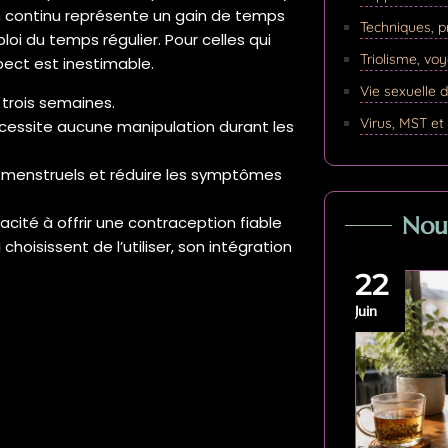
n continu représente un gain de temps
Techniques, p
oi du temps régulier. Pour celles qui
Triolisme, vo
pect est inestimable.
Vie sexuelle d
trois semaines.
Virus, MST et
nécessite aucune manipulation durant les
es menstruels et réduire les symptômes
Nouv
ité à offrir une contraception fiable
oisissent de l’utiliser, son intégration
22
Juin