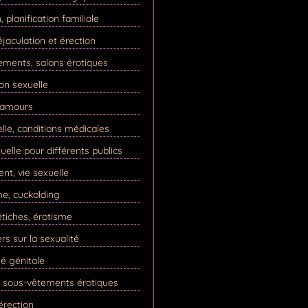
 planification familiale
éjaculation et érection
ements, salons érotiques
ion sexuelle
s amours
lle, conditions médicales
uelle pour différents publics
t, vie sexuelle
me, cuckolding
tiches, érotisme
rs sur la sexualité
é génitale
, sous-vêtements érotiques
 érection