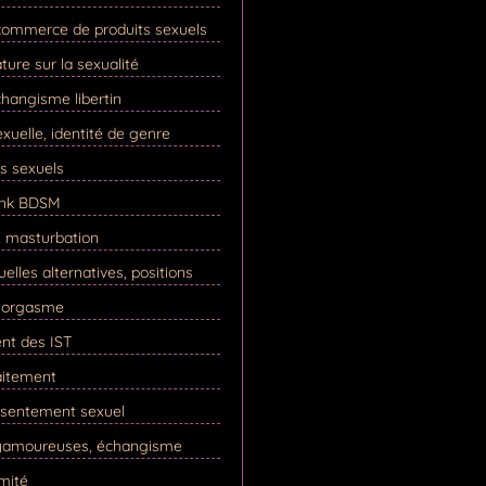
commerce de produits sexuels
ature sur la sexualité
hangisme libertin
xuelle, identité de genre
ls sexuels
ink BDSM
, masturbation
elles alternatives, positions
, orgasme
ent des IST
raitement
nsentement sexuel
lyamoureuses, échangisme
imité