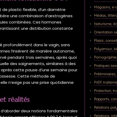
Magasins, e-
 de plastic flexible, d’un diamètre
Médias, littér
n, libère une combinaison d’œstrogènes
ilules combinées. Ces hormones
Naturisme, éc
arantissant une distribution constante
Orientation se
Plaisir, consei
onné profondément dans le vagin, sans
Polyamour, k
femmes l’insèrent de manière autonome,
ervé pendant trois semaines, après quoi
Pornographie
quelle des saignements, similaires à des
Pratiques sexu
au après cette pause d’une semaine pour
Préliminaires
grossesse. Cette méthode de
elle n’exige pas une prise quotidienne
PrEP, traitem
Protection, t
et réalités
Rapports, co
Relations po
tile d’aborder deux notions fondamentales
Relations, int