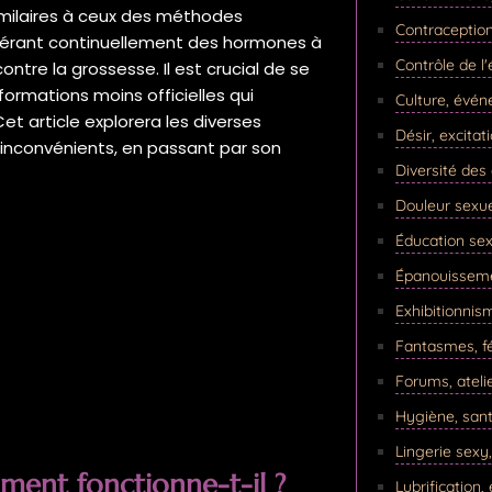
similaires à ceux des méthodes
Contraception,
ibérant continuellement des hormones à
Contrôle de l'
contre la grossesse. Il est crucial de se
formations moins officielles qui
Culture, évén
et article explorera les diverses
Désir, excitat
 inconvénients, en passant par son
Diversité de
Douleur sexue
Éducation sex
Épanouissemen
Exhibitionnis
Fantasmes, fé
Forums, atelie
Hygiène, sant
Lingerie sexy
ment fonctionne-t-il ?
Lubrification,