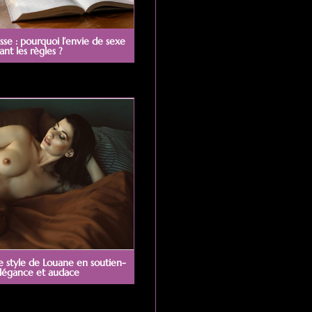
sse : pourquoi l’envie de sexe
t les règles ?
le style de Louane en soutien-
légance et audace