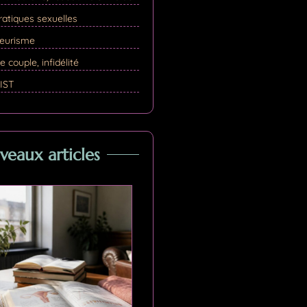
ratiques sexuelles
yeurisme
e couple, infidélité
 IST
eaux articles