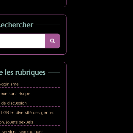
Rechercher
e les rubriques
vaginisme
exe sans risque
 de discussion
GBT+, diversité des genres
n, jouets sexuels
, services sexologiques