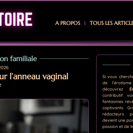
A PROPOS
TOUS LES ARTICL
on familiale
 2026
ur l’anneau vaginal
Si vous cherc
de l’érotism
f
découvrez
É
contributif v
fantasmes révél
captivants. G
rédacteurs p
devient une por
passion et de li