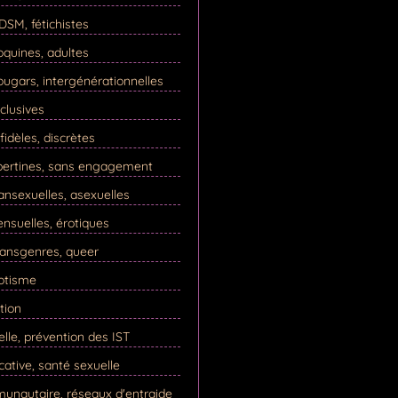
SM, fétichistes
quines, adultes
ugars, intergénérationnelles
clusives
idèles, discrètes
ibertines, sans engagement
nsexuelles, asexuelles
nsuelles, érotiques
ransgenres, queer
rotisme
tion
elle, prévention des IST
cative, santé sexuelle
unautaire, réseaux d'entraide