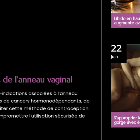
Libido en hau
augmente avan
22
Juin
s de l’anneau vaginal
-indications associées à l’anneau
aux de cancers hormonodépendants, de
éviter cette méthode de contraception.
promettre l’utilisation sécurisée de
S’approprier 
gorge avec é