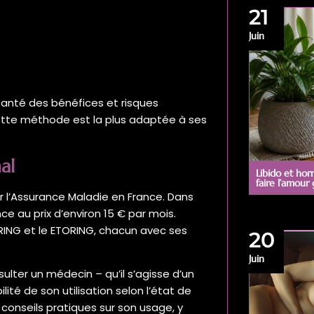
21
Juin
anté des bénéfices et risques
cette méthode est la plus adaptée à ses
al
Libido et hor
faire l’amour
r l’Assurance Maladie en France. Dans
e au prix d’environ 15 € par mois.
ING et le ETORING, chacun avec ses
20
Juin
ulter un médecin – qu’il s’agisse d’un
ité de son utilisation selon l’état de
onseils pratiques sur son usage, y