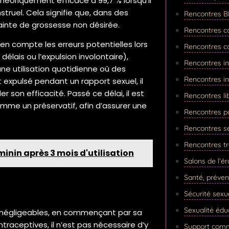
 théoriquement efficace à 99,7 % lorsqu’il
struel. Cela signifie que, dans des
Rencontres BD
ainte de grossesse non désirée.
Rencontres co
en compte les erreurs potentielles lors
Rencontres co
élais ou l’expulsion involontaire),
Rencontres in
 une utilisation quotidienne où des
Rencontres inf
 expulsé pendant un rapport sexuel, il
r son efficacité. Passé ce délai, il est
Rencontres l
mme un préservatif, afin d’assurer une
Rencontres pa
Rencontres se
Rencontres t
minin après 3 mois d'utilisation
Salons de l’é
Santé, préven
Sécurité sexu
Sexualité édu
n négligeables, en commençant par sa
traceptives, il n’est pas nécessaire d’y
Support comm