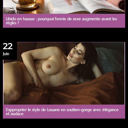
Libido en hausse : pourquoi l’envie de sexe augmente avant les
règles ?
22
Juin
S’approprier le style de Louane en soutien-gorge avec élégance
et audace