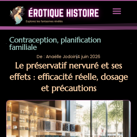
TOUS LES ARTICLES
PROPOSEZ UN ARTICLE
Contraception, planification
familiale
De : Anaëlle Jodoin
4 juin 2026
Le préservatif nervuré et ses
effets : efficacité réelle, dosage
et précautions