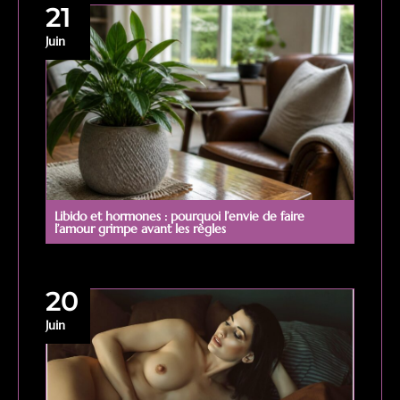
21
Juin
Libido et hormones : pourquoi l’envie de faire
l’amour grimpe avant les règles
20
Juin