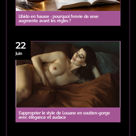
Libido en hausse : pourquoi l’envie de sexe
augmente avant les règles ?
22
Juin
S’approprier le style de Louane en soutien-gorge
avec élégance et audace