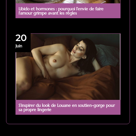
Libido et hormones : pourquoi l’envie de faire
l’amour grimpe avant les règles
20
Juin
S’inspirer du look de Louane en soutien-gorge pour
sa propre lingerie