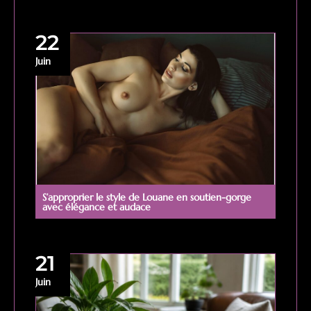
22
Juin
S’approprier le style de Louane en soutien-gorge
avec élégance et audace
21
Juin