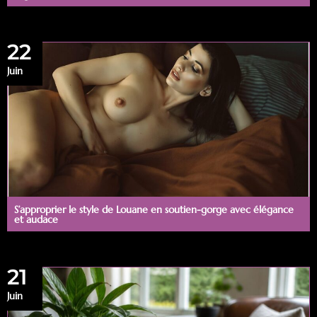
22
Juin
S’approprier le style de Louane en soutien-gorge avec élégance
et audace
21
Juin