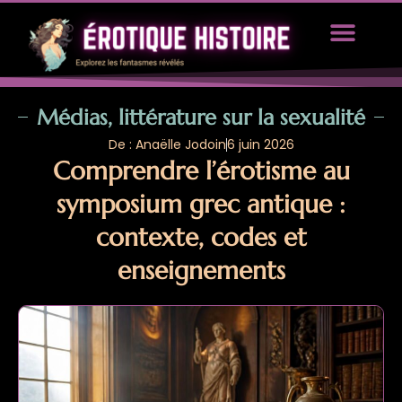
TOUS LES ARTICLES
PROPOSEZ UN ARTICLE
Médias, littérature sur la sexualité
De : Anaëlle Jodoin
6 juin 2026
Comprendre l’érotisme au
symposium grec antique :
contexte, codes et
enseignements