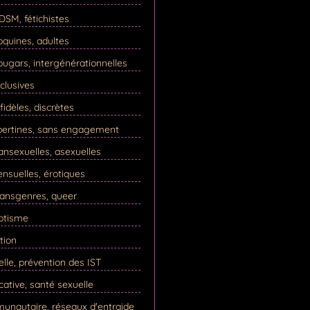
SM, fétichistes
quines, adultes
ugars, intergénérationnelles
clusives
idèles, discrètes
ibertines, sans engagement
nsexuelles, asexuelles
nsuelles, érotiques
ransgenres, queer
rotisme
tion
elle, prévention des IST
cative, santé sexuelle
unautaire, réseaux d'entraide