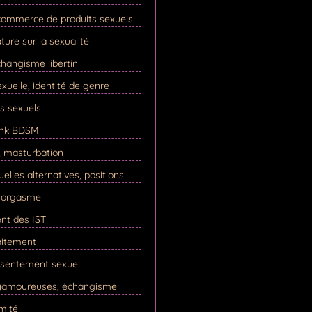
commerce de produits sexuels
ature sur la sexualité
hangisme libertin
xuelle, identité de genre
ls sexuels
ink BDSM
, masturbation
elles alternatives, positions
, orgasme
ent des IST
raitement
nsentement sexuel
lyamoureuses, échangisme
imité