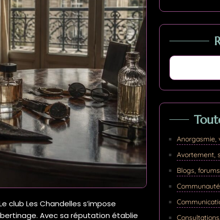
Tout
Anorgasmie, 
Avortement, s
Blogs, forums
Communauté L
Communicatio
 Le club Les Chandelles s’impose
ertinage. Avec sa réputation établie
Consultations