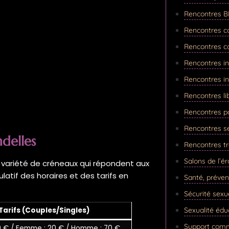
Rencontres BD
Rencontres co
Rencontres co
Rencontres in
Rencontres inf
Rencontres l
Rencontres pa
Rencontres se
ndelles
Rencontres t
Salons de l’é
e variété de créneaux qui répondent aux
ulatif des horaires et des tarifs en
Santé, préven
Sécurité sexu
Tarifs (Couples/Singles)
Sexualité édu
Support comm
0 € / Femme : 20 € / Homme : 70 €