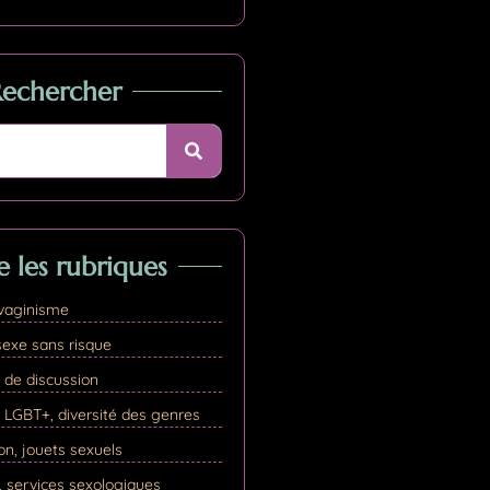
Rechercher
e les rubriques
vaginisme
exe sans risque
 de discussion
GBT+, diversité des genres
n, jouets sexuels
, services sexologiques