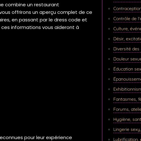
ue combine un restaurant
Contraception,
 vous offrirons un aperçu complet de ce
Contrôle de l'
raires, en passant par le dress code et
 ces informations vous aideront à
Culture, évén
Désir, excitat
Diversité de
Douleur sexue
Éducation sex
Épanouissemen
Exhibitionnis
Fantasmes, fé
Forums, atelie
Hygiène, sant
Lingerie sexy
 reconnues pour leur expérience
Lubrification,