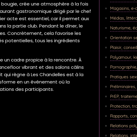
a bougie, crée une atmosphère à la fois
Magasins, e-
aurant gastronomique dirigé par le chef
Médias, littér
r acte est essentiel, car il permet aux
s la partie club. Pendant le dîner, le
Naturisme, éc
ives. Concrètement, cela favorise les
Orientation se
s potentielles, tous les ingrédients
Plaisir, consei
Polyamour, k
e un cadre propice à la rencontre. À
ancefloor vibrant et des salons câlins
Pornographie
it qui règne à Les Chandelles est à la
Pratiques sexu
ansforme en un événement où la
Préliminaires
ations des participants.
PrEP, traitem
Protection, t
Rapports, co
Relations po
Relations, int