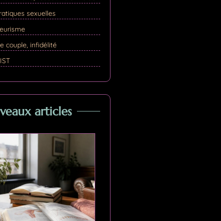
ratiques sexuelles
yeurisme
e couple, infidélité
 IST
eaux articles