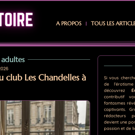
A PROPOS
TOUS LES ARTICL
 adultes
 2026
 club Les Chandelles à
Si vous cherc
de l’érotism
découvrez
É
contributif v
fantasmes révél
captivants. G
rédacteurs p
devient une por
passion et de li