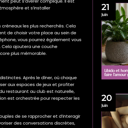
ent peut s’avérer compliqué. Il est
21
tmosphère et s’installer
Juin
s créneaux les plus recherchés. Cela
t de choisir votre place au sein de
 téléphone, vous pourrez également vous
. Cela ajoutera une couche
ncore plus mémorable.
Libido et hor
faire l’amour
istinctes. Après le dîner, où chaque
asser aux espaces de jeux et profiter
u restaurant au club est naturelle,
20
sion est orchestrée pour respecter les
Juin
couples de se rapprocher et d’interagir
oriser des conversations discrètes,