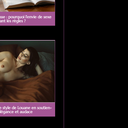
sse : pourquoi l’envie de sexe
t les règles ?
le style de Louane en soutien-
légance et audace