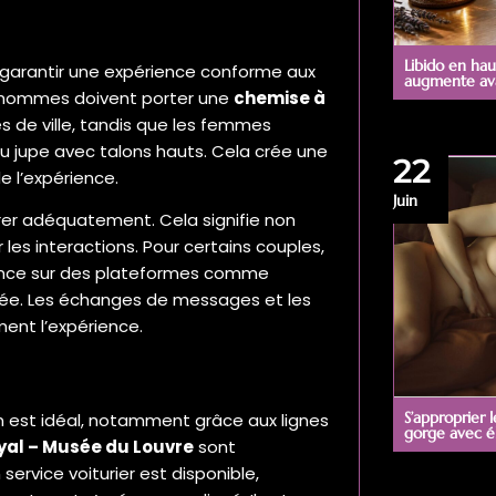
Libido en hau
 garantir une expérience conforme aux
augmente avan
es hommes doivent porter une
chemise à
s de ville, tandis que les femmes
ou jupe avec talons hauts. Cela crée une
22
 l’expérience.
Juin
arer adéquatement. Cela signifie non
les interactions. Pour certains couples,
’avance sur des plateformes comme
oirée. Les échanges de messages et les
ment l’expérience.
S’approprier 
 est idéal, notamment grâce aux lignes
gorge avec é
yal – Musée du Louvre
sont
service voiturier est disponible,