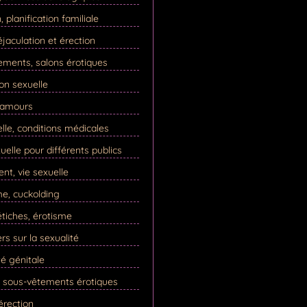
 planification familiale
éjaculation et érection
ements, salons érotiques
ion sexuelle
s amours
lle, conditions médicales
uelle pour différents publics
t, vie sexuelle
me, cuckolding
tiches, érotisme
rs sur la sexualité
é génitale
, sous-vêtements érotiques
 érection