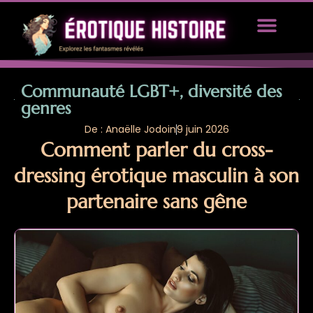
TOUS LES ARTICLES
PROPOSEZ UN ARTICLE
Communauté LGBT+, diversité des
genres
De : Anaëlle Jodoin
9 juin 2026
Comment parler du cross-
dressing érotique masculin à son
partenaire sans gêne