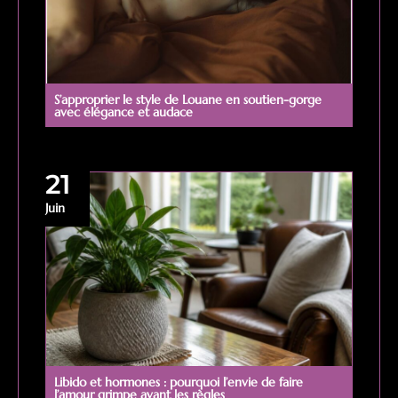
S’approprier le style de Louane en soutien-gorge
avec élégance et audace
21
Juin
Libido et hormones : pourquoi l’envie de faire
l’amour grimpe avant les règles