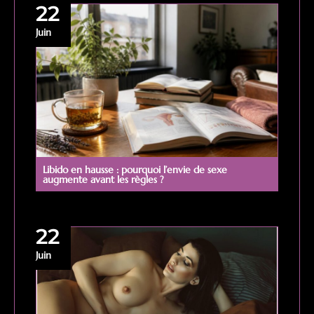
22
Juin
Libido en hausse : pourquoi l’envie de sexe
augmente avant les règles ?
22
Juin