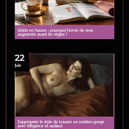
Libido en hausse : pourquoi l’envie de sexe
augmente avant les règles ?
22
Juin
S’approprier le style de Louane en soutien-gorge
avec élégance et audace