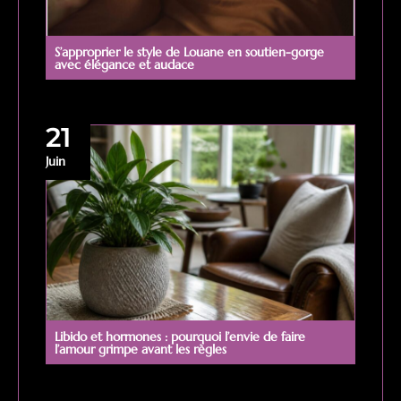
S’approprier le style de Louane en soutien-gorge
avec élégance et audace
21
Juin
Libido et hormones : pourquoi l’envie de faire
l’amour grimpe avant les règles